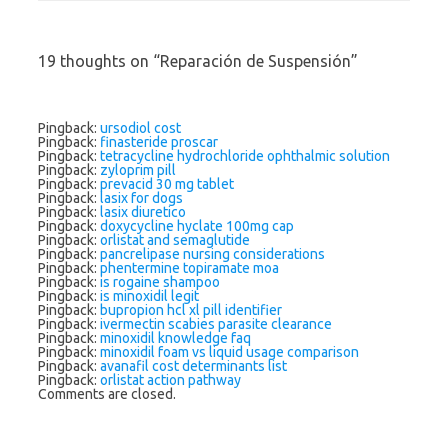
19 thoughts on “
Reparación de Suspensión
”
Pingback:
ursodiol cost
Pingback:
finasteride proscar
Pingback:
tetracycline hydrochloride ophthalmic solution
Pingback:
zyloprim pill
Pingback:
prevacid 30 mg tablet
Pingback:
lasix for dogs
Pingback:
lasix diuretico
Pingback:
doxycycline hyclate 100mg cap
Pingback:
orlistat and semaglutide
Pingback:
pancrelipase nursing considerations
Pingback:
phentermine topiramate moa
Pingback:
is rogaine shampoo
Pingback:
is minoxidil legit
Pingback:
bupropion hcl xl pill identifier
Pingback:
ivermectin scabies parasite clearance
Pingback:
minoxidil knowledge faq
Pingback:
minoxidil foam vs liquid usage comparison
Pingback:
avanafil cost determinants list
Pingback:
orlistat action pathway
Comments are closed.